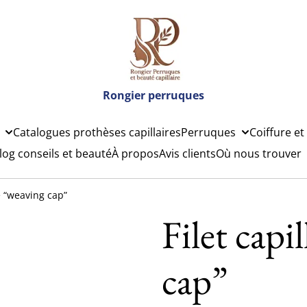
Rongier perruques
Catalogues prothèses capillaires
Perruques
Coiffure et
log conseils et beauté
À propos
Avis clients
Où nous trouver
re “weaving cap”
Filet capi
cap”