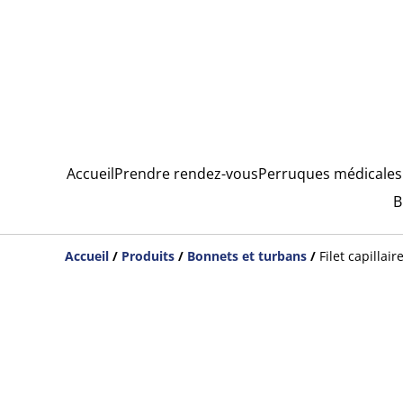
Accueil
Prendre rendez-vous
Perruques médicales
B
Accueil
/
Produits
/
Bonnets et turbans
/
Filet capillai