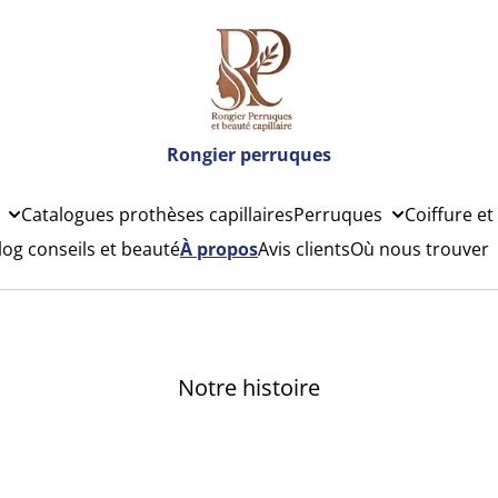
Rongier perruques
Catalogues prothèses capillaires
Perruques
Coiffure et
log conseils et beauté
À propos
Avis clients
Où nous trouver
Notre histoire