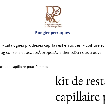
Rongier perruques
Catalogues prothèses capillaires
Perruques
Coiffure et
log conseils et beauté
À propos
Avis clients
Où nous trouver
uration capillaire pour femmes
kit de res
capillair