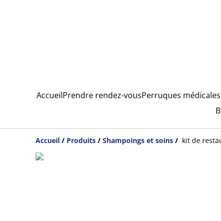
Accueil
Prendre rendez-vous
Perruques médicales
B
Accueil
/
Produits
/
Shampoings et soins
/
kit de resta