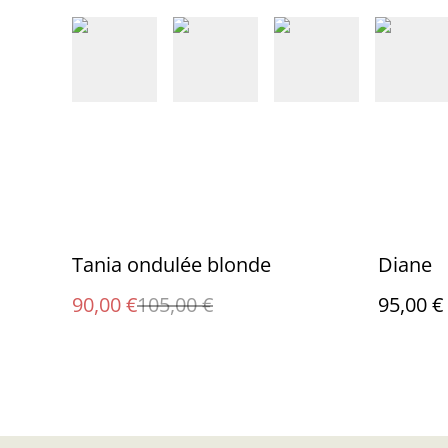
%
Tania ondulée blonde
Diane
90,00 €
105,00 €
95,00 €