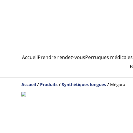
Accueil
Prendre rendez-vous
Perruques médicales
B
Accueil
/
Produits
/
Synthétiques longues
/
Mégara