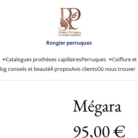
Rongier perruques
Catalogues prothèses capillaires
Perruques
Coiffure et
log conseils et beauté
À propos
Avis clients
Où nous trouver
Mégara
95,00 €