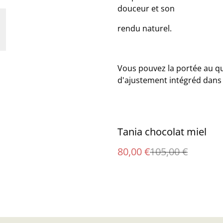
douceur et son
rendu naturel.
Vous pouvez la portée au qu
d'ajustement intégréd dans
%
Tania chocolat miel
80,00 €
105,00 €