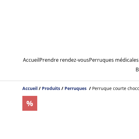
Accueil
Prendre rendez-vous
Perruques médicales
B
Accueil
/
Produits
/
Perruques
/
Perruque courte choco
%