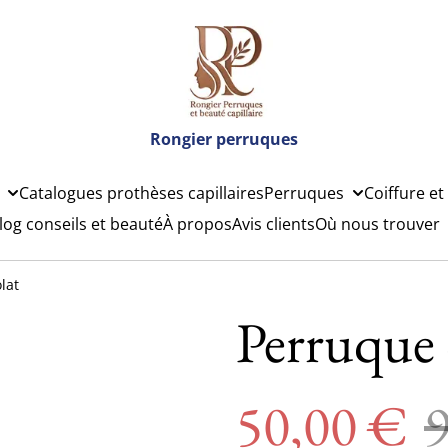
Rongier perruques
Catalogues prothèses capillaires
Perruques
Coiffure et
log conseils et beauté
À propos
Avis clients
Où nous trouver
lat
Perruque 
50,00 €