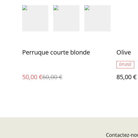
%
Perruque courte blonde
Olive
ÉPUISÉ
50,00 €
60,00 €
85,00 €
Contactez-no